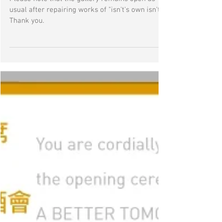
isn't" remains open
策展人查映嵐，帶領五個不同範疇的創意工作
坊，藉此加深學生對土瓜灣的了解，趁走過十三
Please note that the gallery remains open as
街，踏進牛棚，以藝術抒發親身感受。另外，就
usual after repairing works of "isn't's own isn't".
這區的巨大變化，好讓年輕人經歷與見證，並以
Thank you.
藝術角度記錄這一切，與大家分享。 「龍城藝彩
樂悠悠—牛棚藝集」由九龍城區節日慶祝活動籌
劃工作小組轄下「文化藝術活動」活動小組主
辦，九龍城區議會和九龍城民政事務處合辦。此
計劃將邀請十五歲以上的學生，一同參加為期五
個星期六的創意工作坊，及後舉辦為期十六天的
作品成果展。 工作坊一 哈佬喂竹製燈籠 日期：
2014年月10月25日(星期六) 時間：下午2時至4時
地點：牛棚藝術村14號1