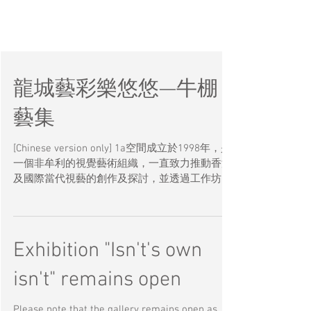
龍城藝彩樂悠悠—牛棚
藝集
[Chinese version only] 1a空間成立於1998年，是
一個非牟利的視覺藝術組織，一直致力推動香港
及國際當代視藝的創作及探討，並透過工作坊，
文化活動，出版刊物等培育藝術社群與公眾之間
創造性的互動。適逢港鐵沙中線土瓜灣段接二連
三出土的宋元文物，引起大家對土瓜灣區的討
論。牛棚藝術村的發展，對面十三街的去留亦一
Exhibition "Isn't's own
直備受關注。「龍城藝彩樂悠悠—牛棚藝集」邀
請了藝術家楊秀卓、吳家俊、鍾惠恩、劉鈞妍及