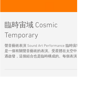
臨時宙域 Cosmic
Temporary
聲音藝術表演 Sound Art Performance 臨時宙域
是一個有關聲音藝術的表演。受星體在太空中相
遇啟發，這個組合也是臨時構成的。每個表演成
員的樂器，音質與玩法有別，在空間與音域之中
找尋可能的「朔望」（並列）。 玩聲可算是一個
學習過程。這件作品需要4位表演者根據由占卜
和生成藝術所啟發的作曲規則來演奏。通過這件
作品，希望在傳統和當代技術的混合下探索即興
表演的新形式。準備好樂器，旅程開始！
Cosmic temporary is an act about sound art