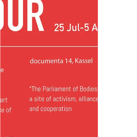
期：9月27日(星期三) 時間：下午七時至九時 地
點：1a空間 語言：廣東話 費用：$100（中學及
全日制大專學生半價優惠：$50） ►►►報名：
https://goo.gl/h7i5AE 李泳麒 現為香港浸會大學
視覺藝術院助理教授。教育以外亦參與攝影及數
位人文學研究、書寫、展覽籌劃及藝術創作。作
品曾於奧地利、德國、香港、拉脫維亞、台灣及
英國展出。研究文獻出版、展覽籌劃工作以及駐
場藝術家經驗包括有微波國際新媒體藝術