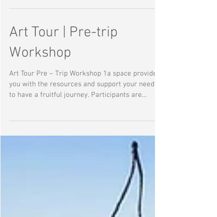
Sculpture Project
ART TOUR (Guaranteed departure) Places are
limited, please register asap! 25 Jul - 5 Aug
2017 (12 days) Download leaflet An...
Art Tour | Pre-trip
Workshop
Art Tour Pre – Trip Workshop 1a space provides
you with the resources and support your needs
to have a fruitful journey. Participants are
invited to join a pre-trip workshop about the
background of the Art Events and basic
understanding of Contemporary Art. Workshop
Details: Date: 15 July 2017 (Saturday) Time: 7pm
-9pm Venue: 1a space gallery Price: FREE for