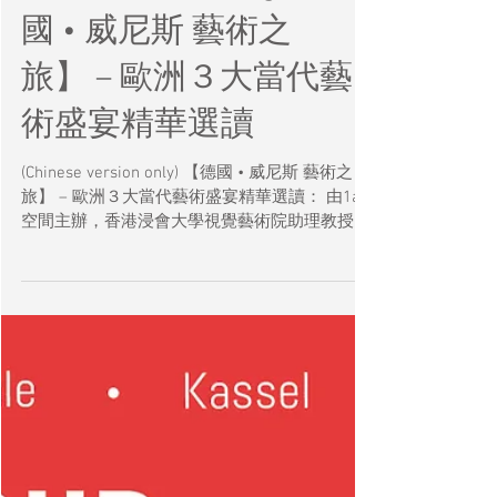
ART TOUR sharing【德
國 • 威尼斯 藝術之
旅】 – 歐洲３大當代藝
術盛宴精華選讀
(Chinese version only) 【德國 • 威尼斯 藝術之
旅】 – 歐洲３大當代藝術盛宴精華選讀： 由1a
空間主辦，香港浸會大學視覺藝術院助理教授李
泳麒為專業導賞帶領的【德國 • 威尼斯 藝術之
旅】團隊現已回港。李泳麒將與大家分享所見所
聞，包括三大當代藝術展（ 卡塞爾文獻展 // 明
斯特雕塑展 // 威尼斯視藝雙年展 ）的觀賞經
驗，並重點介紹當代藝壇矚目藝術家及作品，歡
迎公眾參與。 * 精選分析及介紹三大藝術展展出
作品，探索其創作背後的文化意涵 * 以歐洲三大
藝術展為範例，深入淺出地解讀當代藝術概念 日