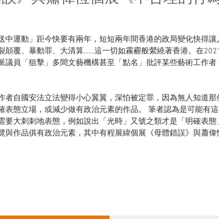
送中運動」距今快要有兩年，短短兩年間⾹港的政局變化快得讓
裂顛覆、暴動罪、⼤清算……這⼀切如霧霾般縈繞著⾹港。在202
派議員「狙擊」多間⽂藝機構甚⾄「點名」批評某些藝術⼯作者
作者⾃國安法⽴法變得⼩⼼翼翼，深怕被定罪，因為無⼈知道那
確表態⽴場，或減少做有政治元素的作品。 筆者認為是可能有
需要⼤刺刺地表態，例如說出「光時」⼜號之類才是「明確表態
覽與作品俱有政治元素，其中有程展緯個展《母體錯誤》與蕭偉