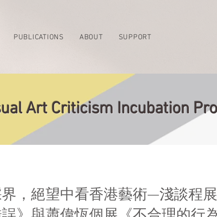
PUBLICATIONS
ABOUT
SUPPORT
ual Art Criticism Incubation 
踩界，絕望中看⾹港藝術—淺談程
錯誤》與蕭偉恆個展《不合理的⾏