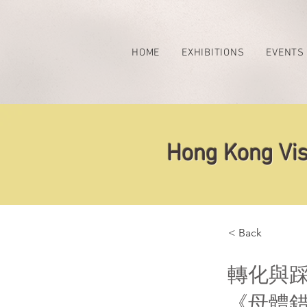
HOME
EXHIBITIONS
EVENTS
Hong Kong Vis
< Back
轉化與
《母體