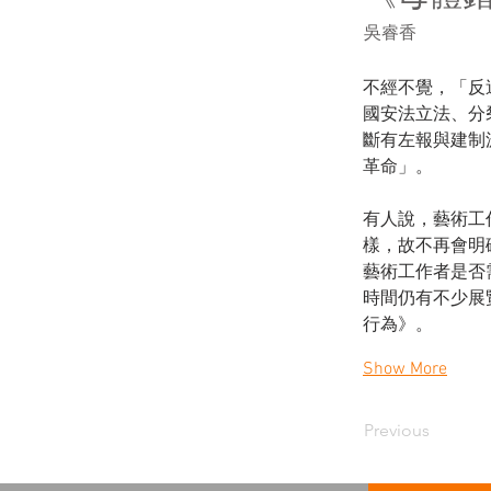
吳睿香
不經不覺，「反
國安法⽴法、分
斷有左報與建制
⾰命」。
有⼈說，藝術⼯
樣，故不再會明
藝術⼯作者是否
時間仍有不少展
⾏為》。
Show More
Previous