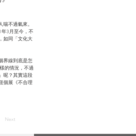
⼈喘不過氣來。
1年3⽉⾄今，不
，如同「⽂化⼤
個界線到底是怎
這樣的情況，不過
」呢？其實這段
恆個展《不合理
Next