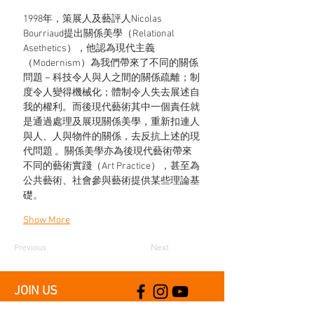
1998年，策展人及藝評人Nicolas 
Bourriaud提出關係美學（Relational 
Asethetics），他認為現代主義
（Modernism）為我們帶來了不同的關係
問題－科技令人與人之間的關係疏離；制
度令人變得機械化；體制令人失去展述自
我的權利。而後現代藝術其中一個責任就
是通過處理及展現關係美學，重新扣連人
與人、人與物件的關係，去反抗上述的現
代問題 。關係美學亦為後現代藝術帶來
不同的藝術實踐（Art Practice），甚至為
公共藝術、社會參與藝術提供某些理論基
礎。
Show More
Previous
Next
JOIN US