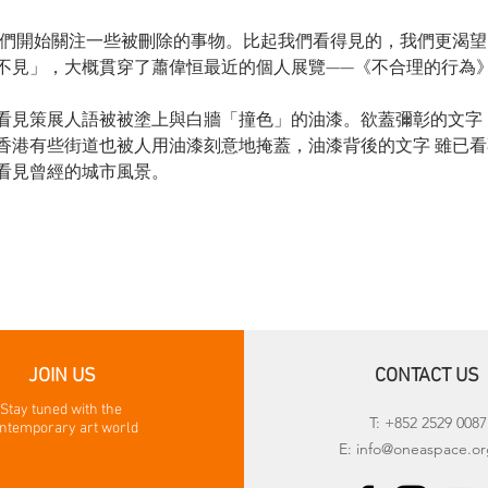
，我們開始關注一些被刪除的事物。比起我們看得見的，我們更渴
不見」，大概貫穿了蕭偉恒最近的個人展覽——《不合理的行為》
看見策展人語被被塗上與白牆「撞色」的油漆。欲蓋彌彰的文字
香港有些街道也被人用油漆刻意地掩蓋，油漆背後的文字 雖已
看見曾經的城市風景。 
JOIN US
CONTACT US
Stay tuned with the
T: +852 2529 0087
ntemporary art world
E:
info@oneaspace.or