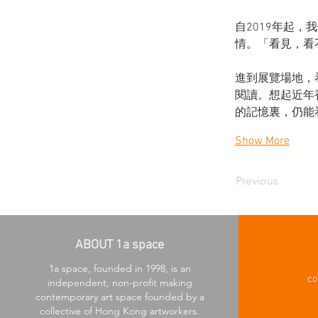
自2019年起
情。「看見，看
進到展覽場地，
閱讀。想起近年
的記憶裏，仍能
Show More
Previous
ABOUT 1a space
1a space, founded in 1998, is an
co
independent, non-profit making
contemporary art space founded by a
collective of Hong Kong artworkers.