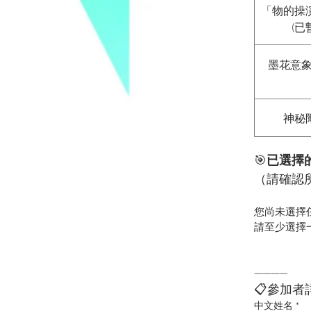
「物的操
(已
墨花意象
神秘
🎯
已選擇
（請確認
您尚未選擇
請至少選擇
————
📋參加者
中文姓名
*