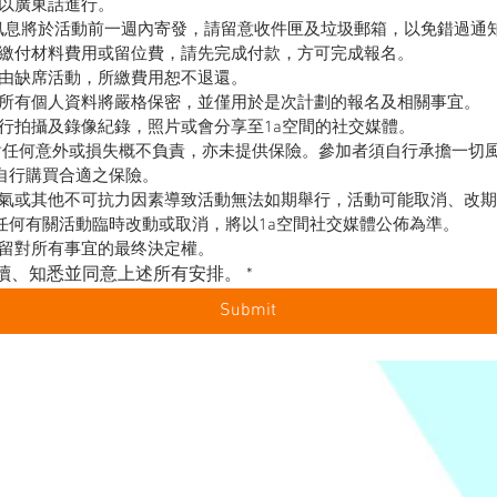
將以廣東話進行。
/訊息將於活動前一週內寄發，請留意收件匣及垃圾郵箱，以免錯過通知
須繳付材料費用或留位費，請先完成付款，方可完成報名。
由缺席活動，所繳費用恕不退還。  
的所有個人資料將嚴格保密，並僅用於是次計劃的報名及相關事宜。 
進行拍攝及錄像紀錄，照片或會分享至1a空間的社交媒體。
位對任何意外或損失概不負責，亦未提供保險。參加者須自行承擔一切
自行購買合適之保險。 
天氣或其他不可抗力因素導致活動無法如期舉行，活動可能取消、改
任何有關活動臨時改動或取消，將以1a空間社交媒體公佈為準。 
保留對所有事宜的最终決定權。 
讀、知悉並同意上述所有安排。
*
Submit