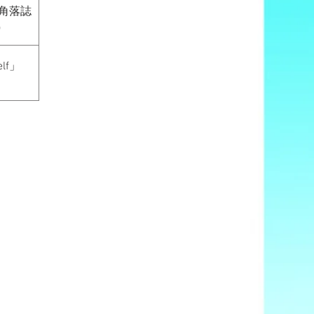
角落誌
)
elf」