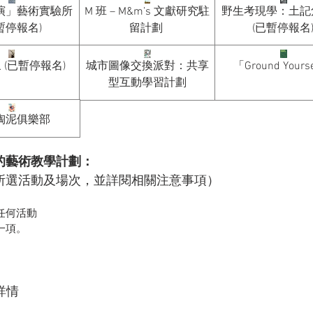
演」藝術實驗所
M 班 – M&m’s 文獻研究駐
野生考現學：土記
暫停報名)
留計劃
(已暫停報名
 (已暫停報名)
城市圖像交換派對：共享
「Ground Yours
型互動學習計劃
陶泥俱樂部
的藝術教學計劃：
所選活動及場次，並詳閱相關注意事項）
任何活動
一項。
詳情