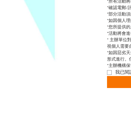
*所有活動
*確認電郵
*部分活動
*如因個人理
*您所提供
*活動將會
* 主辦單
視個人需要
*如因惡劣
形式進行。
*主辦機構
我已閱