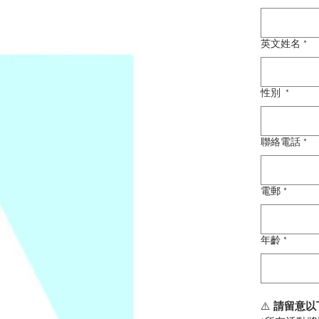
英文姓名
*
性別
*
聯絡電話
*
電郵
*
年齡
*
⚠️ 
請留意以