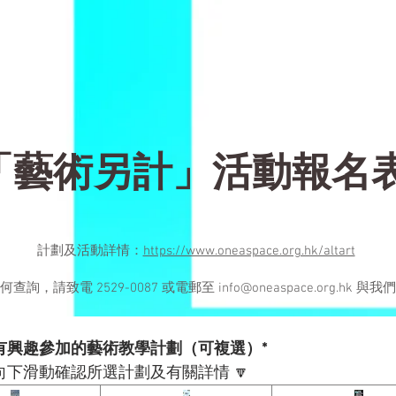
「藝術另計」活動報名
計劃及活動詳情：
https://www.oneaspace.org.hk/altart
何查詢，請致電 2529-0087 或電郵至
info@oneaspace.org.hk
與我們
有興趣參加的藝術教學計劃（可複選）*
向下滑動確認所選計劃及有關詳情 🔽