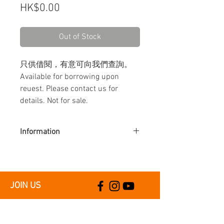
Price
HK$0.00
Out of Stock
只供借閱，有意可向我們查詢。
​​​​​​​Available for borrowing upon
reuest. Please contact us for
details. Not for sale.
Information
年份：1998
出版：1a空間
出版統籌：杜子卿
相關展覽：歪米
JOIN US
Year: 1998
Publisher: 1a space
Catalogue coordination: Hiram To