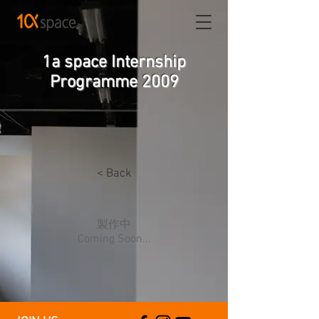
1a space Internship
Programme 2009
< Back
製作中
Coming Soon...