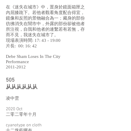
在《迷失在城市》中，置身於鏡面箱匣之
內屈膝跪下。若他者觀看角度配合得宜，
鏡像和反照的景物融合為一；藏身的部份
彷彿消失在鬧市中，外露的部份卻被他者
所注視，自我和他者的連繫若有若無，存
而不見，我迷失在城市了。
現場表演時間: 17: 43 - 19:00
片長: 00: 16: 42
Debe Sham Loses In The City
Performance
2011-2012
505
从从从从从从
凌中雲
2020 Oct
二零二零年十月
cyanotype on cloth
十二塊藍曬布