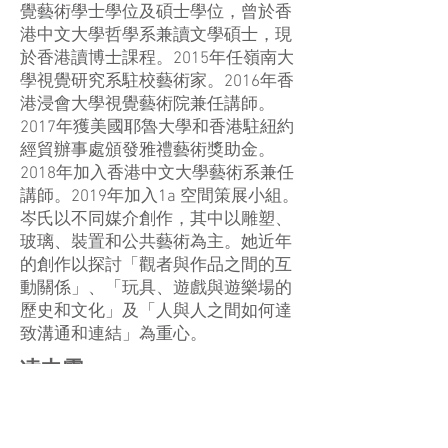
覺藝術學士學位及碩士學位，曾於香
港中文大學哲學系兼讀文學碩士，現
於香港讀博士課程。2015年任嶺南大
學視覺研究系駐校藝術家。2016年香
港浸會大學視覺藝術院兼任講師。
2017年獲美國耶魯大學和香港駐紐約
經貿辦事處頒發雅禮藝術獎助金。
2018年加入香港中文大學藝術系兼任
講師。2019年加入1a 空間策展小組。
岑氏以不同媒介創作，其中以雕塑、
玻璃、裝置和公共藝術為主。她近年
的創作以探討「觀者與作品之間的互
動關係」、「玩具、遊戲與遊樂場的
歷史和文化」及「人與人之間如何達
致溝通和連結」為重心。
凌中雲
凌中雲1994年生於香港，在2017年於
香港浸會大學視覺藝術文學士畢業，