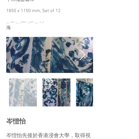
1850 x 1150 mm, Set of 12
… — … .—- ..— …. -.-
海
岑愷怡
岑愷怡先後於香港浸會大學，取得視