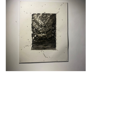
Previous
Next
JOIN US