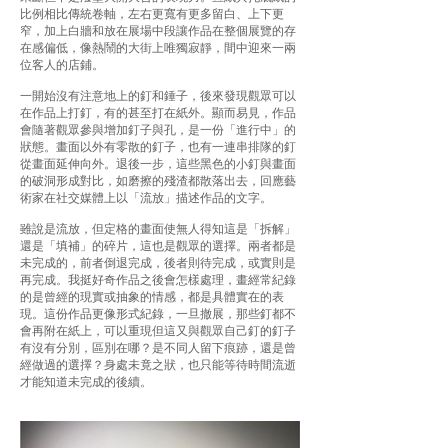
比例相比傳統卷軸，左右更寬有更多留白、上下更
窄，加上白牆和放在展場中段讓作品在整個展覽的存
在感偏低，像熱鬧的大街上唯獨寂靜，間中迎來一兩
位客人的店鋪。
一開始沒有注意地上的釘和錘子，後來發現觀眾可以
在作品上打釘，有的甚至打在紙外。顯而易見，作品
會隨著觀眾參與增加釘子與孔，是一份「進行中」的
狀態。畫面以外有零散的釘子，也有一連串排隊的釘
從畫面延伸向外。退後一步，這些黑色的小釘與畫面
的破洞形成對比，如磨擦的殘渣都散落出去，回應藝
術家在社交媒體上以「流放」描述作品的文字。
雖說是流放，但定格的畫面使無人得知這是「拆解」
還是「填補」的碎片，這也是觀眾的選擇。兩者都是
未完成的，前者倒退完成，後者則待完成，或實則是
再完成。我挺好奇作品之後會怎樣處理，畫經常紀錄
的是曾經的現實或抽象的情感，都是具體實在的表
現。這份作品更像形式紀錄，一旦撤展，那些釘都不
會再附在紙上，可以重現但這又與觀眾自己釘的釘子
有沒有分別，區別在哪？是不同人留下痕跡，還是曾
經做過的選擇？身處未竟之狀，也只能等待時間流逝
才能知道未完成的後續。