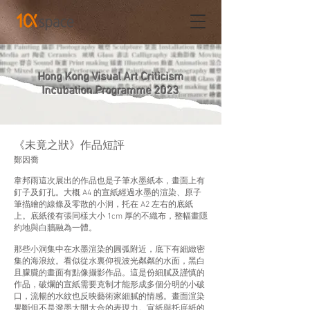
Hong Kong Visual Art Criticism
Incubation Programme 2023
《未竟之狀》作品短評
鄭因喬
韋邦雨這次展出的作品也是子筆水墨紙本，畫面上有
釘子及釘孔。大概 A4 的宣紙經過水墨的渲染、原子
筆描繪的線條及零散的小洞，托在 A2 左右的底紙
上。底紙後有張同樣大小 1cm 厚的不織布，整幅畫隱
約地與白牆融為一體。
那些小洞集中在水墨渲染的圓弧附近，底下有細緻密
集的海浪紋。看似從水裏仰視波光粼粼的水面，黑白
且朦朧的畫面有點像攝影作品。這是份細膩及謹慎的
作品，破爛的宣紙需要克制才能形成多個分明的小破
口，流暢的水紋也反映藝術家細膩的情感。畫面渲染
果斷但不是潑墨大開大合的表現力。宣紙與托底紙的