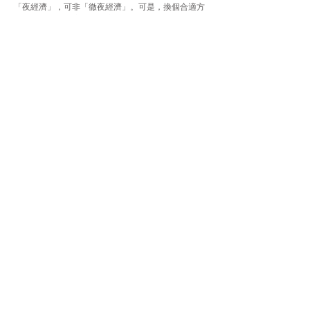
「夜經濟」，可非「徹夜經濟」。可是，換個合適方
法梳理，只消政府加大力度支持本地藝術界，如此一
來，政府，市民，通通有損，在經濟學上，不就是扯
平了嗎？
Previous
Next
JOIN US
SUPPORT US
CONTACT US
T:
+852 2529 0087
E:
info@oneaspace.org.hk