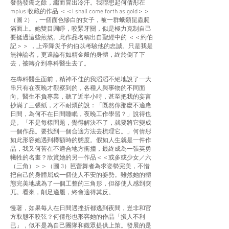
發熱發癢之餘，繼而冒出冷汗。我聯想起何倩彤在
mplus 收藏的作品 ＜＜I shall come forth as gold＞＞
（圖 2），一個面色慘白的女子，被一群蛾類昆蟲爬
滿面上。她雙目圓睜，咬緊牙關，似是極力克制自己
要挺過這些煎熬。此作品名稱出自聖經中的 ＜＜約伯
記＞＞ ，上帝降災予約伯以考驗他的忠誠。只是我是
無神論者，更遑論有如精金般的身體，終於倒了下
去，被轉介到專科醫生去了。
在專科醫生面前，精神不佳的我滔滔不絕地說了一大
串只有在夜晚才觀察到的，各種人與事物的不同面
向。醫生不負專業，聽了近半小時，甚至把我的妄言
抄滿了三張紙，才不耐煩的說：「既然你那麼不適應
日間，為何不在日間睡眠，夜晚工作學習？」說得也
是。「不是每樣問題，覺得解決不了，就要將它變成
一個作品。要找到一個合適方法去梳理它。」何倩彤
如此形容她遇到樽額時的態度。假如人生就是一件作
品，我又何苦在不適合地方衝撞，最終成為一張英勇
犧牲的名畫？欣賞她的另一作品＜＜或多或少女／六
（三角）＞＞（圖 3）芭蕾舞者為求姿勢完美，不惜
把自己的身體屈成一個使人不安的姿勢。雖然她的體
態完美地成為了一個工整的三角形，但卻使人感到突
兀。看來，削足適履，終會適得其反。
慢著，如果每人在日間遇挫折都逃到夜間，豈非和官
方取態不咬弦？何倩彤也形容她的作品「損人不利
已」，似不是為自己團隊和觀眾提供上策。發展的是