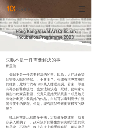
Hong Kong Visual Art Criticism
Incubation Programme 2023
失眠不是一件需要解決的事
鄧靈信
「失眠不是一件需要解決的的事。因為，人們終會等
到需要入眠的時候。」不會吧？。根據香港專業團體
的推算，此城市約有 200 萬人睡眠失調。看來，即便
有再多的醫療援助，也無法解決這一死結。藝術家何
倩彤出此豪言壯語，究竟只是她天賦異稟？或是她另
有奇計出賣？欣賞她的作品，自然可以看到隱伏在漫
漫長夜中的夢魘。但是，能否讓我帶來衝破極夜的曙
光？
「晚上睡前別玩那麼多手機，定期做多點運動，就會
容易入睡的了！」政府診所的醫生對有失眠問題的我
如是說。不要吧。晚上在床上的手機時間，可以說是