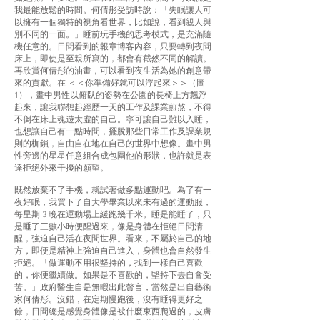
我最能放鬆的時間。何倩彤受訪時說：「失眠讓人可
以擁有一個獨特的視角看世界，比如說，看到親人與
別不同的一面。」睡前玩手機的思考模式，是充滿隨
機任意的。日間看到的報章博客內容，只要轉到夜間
床上，即使是至親所寫的，都會有截然不同的解讀。
再欣賞何倩彤的油畫，可以看到夜生活為她的創意帶
來的貢獻。在 ＜＜你準備好就可以浮起來＞＞（圖
1），畫中男性以俯臥的姿勢在公園的長椅上方飄浮
起來，讓我聯想起經歷一天的工作及課業煎熬，不得
不倒在床上魂遊太虛的自己。寧可讓自己難以入睡，
也想讓自己有一點時間，擺脫那些日常工作及課業規
則的枷鎖，自由自在地在自己的世界中想像。畫中男
性旁邊的星星任意組合成包圍他的形狀，也許就是表
達拒絕外來干擾的願望。
既然放棄不了手機，就試著做多點運動吧。為了有一
夜好眠，我買下了自大學畢業以來未有過的運動服，
每星期 3 晚在運動場上緩跑幾千米。睡是能睡了，只
是睡了三數小時便醒過來，像是身體在拒絕日間清
醒，強迫自己活在夜間世界。看來，不屬於自己的地
方，即便是精神上強迫自己進入，身體也會自然發生
拒絕。「做運動不用很堅持的，找到一樣自己喜歡
的，你便繼續做。如果是不喜歡的，堅持下去自會受
苦。」政府醫生自是無暇出此贅言，當然是出自藝術
家何倩彤。沒錯，在定期慢跑後，沒有睡得更好之
餘，日間總是感覺身體像是被什麼東西爬過的，皮膚