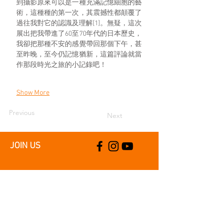
到攝影原來可以是一種充滿記憶細胞的藝
術，這種種的第一次，其震撼性都顛覆了
過往我對它的認識及理解[1]。無疑，這次
展出把我帶進了60至70年代的日本歷史，
我卻把那種不安的感覺帶回那個下午，甚
至昨晚，至今仍記憶猶新，這篇評論就當
作那段時光之旅的小記錄吧！
Show More
Previous
Next
JOIN US
SUPPORT US