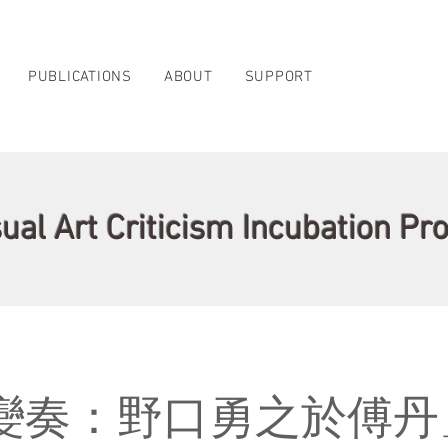
PUBLICATIONS
ABOUT
SUPPORT
ual Art Criticism Incubation 
變奏：野口勇之於傅丹