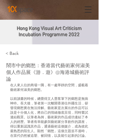
Hong Kong Visual Art Criticism
Incubation Programme 2022
< Back
鬧市中的鄉愁：香港當代藝術家何淑美
個人作品展《游．遊》@海港城藝術評
論
在人來人往的商場一隅，有一處寧靜的空間，盛載着
藝術家何淑美的鄉愁。
以前讀書的時候，總覺得文人墨客筆下的鄉愁是無病
呻吟。長大後，筆者第一次離開香港往外國生活，卻
發現鄉愁實在無法排解。藝術家是次展出的作品可以
說是十分個人化，將自己的情緒徹底呈現，同時嘗試
連結觀眾。以筆者為例，藝術家的作品成功連結了本
人的經歷。筆者有幸能參與藝術家分享創作的講座，
得以重新認識其作品，通過藝術這個媒介，成為彼此
最熟悉的陌生人。顯然「鄉愁」這個主題並不過時，
在當代仍然被追塑、被回憶，以及能引起新的討論。