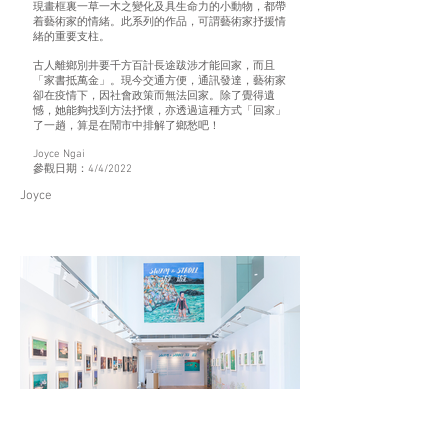
現畫框裏一草一木之變化及具生命力的小動物，都帶
着藝術家的情緒。此系列的作品，可謂藝術家抒援情
緒的重要支柱。
古人離鄉別井要千方百計長途跋涉才能回家，而且
「家書抵萬金」。現今交通方便，通訊發達，藝術家
卻在疫情下，因社會政策而無法回家。除了覺得遺
憾，她能夠找到方法抒懷，亦透過這種方式「回家」
了一趟，算是在鬧市中排解了鄉愁吧！
Joyce Ngai
參觀日期：4/4/2022
Joyce