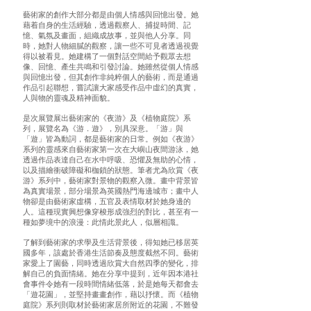
藝術家的創作大部分都是由個人情感與回憶出發。她
藉着自身的生活經驗，透過觀察人、捕捉時間、記
憶、氣氛及畫面，組織成故事，並與他人分享。同
時，她對人物細膩的觀察，讓一些不可見者透過視覺
得以被看見。她建構了一個對話空間給予觀眾去想
像、回憶、產生共鳴和引發討論。她雖然從個人情感
與回憶出發，但其創作非純粹個人的藝術，而是通過
作品引起聯想，嘗試讓大家感受作品中虛幻的真實，
人與物的靈魂及精神面貌。
是次展覽展出藝術家的《夜游》及《植物庭院》系
列，展覽名為《游．遊》，別具深意。「游」與
「遊」皆為動詞，都是藝術家的日常。例如《夜游》
系列的靈感來自藝術家第一次在大嶼山夜間游泳，她
透過作品表達自己在水中呼吸、恐懼及無助的心情，
以及描繪衝破障礙和枷鎖的狀態。筆者尤為欣賞《夜
游》系列中，藝術家對景物的觀察入微。畫中背景皆
為真實場景，部分場景為英國熱門海邊城市；畫中人
物卻是由藝術家虛構，五官及表情取材於她身邊的
人。這種現實興想像穿梭形成強烈的對比，甚至有一
種如夢境中的浪漫：此情此景此人，似層相識。
了解到藝術家的求學及生活背景後，得知她已移居英
國多年，該處於香港生活節奏及態度截然不同。藝術
家愛上了園藝，同時透過欣賞大自然四季的變化，排
解自己的負面情緒。她在分享中提到，近年因本港社
會事件令她有一段時間情緒低落，於是她每天都會去
「遊花園」，並堅持畫畫創作，藉以抒懷。而《植物
庭院》系列則取材於藝術家居所附近的花園，不難發