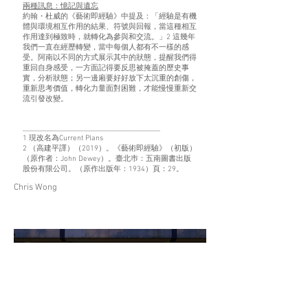
兩種訊息：憶記與遺忘
約翰・杜威的《藝術即經驗》中提及：「經驗是有機
體與環境相互作用的結果、符號與回報，當這種相互
作用達到極致時，就轉化為參與和交流。」2 這幾年
我們一直在經歷轉變，當中每個人都有不一樣的感
受。阿南以不同的方式展示其中的狀態，提醒我們得
重回自身感受，一方面記得要反思被掩蓋的歷史事
實，分析狀態；另一邊廂要好好放下太沉重的創傷，
重新思考價值，轉化力量面對困難，才能慢慢重新交
流引發改變。
________________________________________
1 現改名為Current Plans
2 （高建平譯）（2019）。《藝術即經驗》（初版）
（原作者：John Dewey）。臺北巿：五南圖書出版
股份有限公司。（原作出版年：1934）頁：29。
Chris Wong