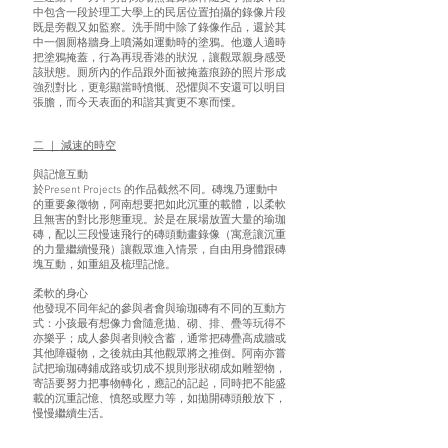
中包含一段於理工大學上的民居位置拍攝的錄像片段
既是旁觀又如監察。洗手間中除了錄像作品，還於其
中一個厠格牆身上噴滿如運動時的塗鴉。他邀人適時
把塗鴉掩蓋，行為再現香港的狀況，讓觀眾親身感受
該狀態。厠所內的作品跟外面被掩蓋痕跡的照片形成
強烈對比，更彰顯當時憤慨、恐懼與不安還可以明目
張膽，而今天表面的和諧其實更不寒而慄。
二 ｜ 減速的時空
與記憶互動
於Present Projects 的作品截然不同。磚塊乃運動中
的重要象徵物，阿南想要把如此沉重的載體，以柔軟
且無害的對比形態重現。於是在展場放置大量的瑜珈
磚，配以三段慢速飛行的磚頭動畫錄像（寓意讓沉重
的力量繼續慢飛）讓觀眾進入情景，自由用身體跟磚
塊互動，如重組及梳理記憶。
柔軟的身心
他發現不同年紀的參與者會與瑜珈磚有不同的互動方
式：小孩最有想像力會隨意拋、砌、排、疊等玩得不
亦樂乎；成人參與者則較含蓄，通常把磚疊高成牆或
其他障礙物，之後就由其他觀眾將之推倒。阿南亦嘗
試把瑜珈磚鋪成路或切成不規則形狀砌成如雕塑物，
寄語要努力把事物轉化，應記的記起，同時把不能盛
載的沉重記憶、憤怒或壓力等，如拋開磚頭般放下，
慢慢繼續生活。