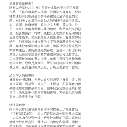
是真實還是鏡像？
阿南先分享他2021 年9 月於台北當代美術館的展覽
作品。「作品命名尚未成功」以攝影作為媒介，紀錄
社會運動時於牆身遺留的痕跡被鬆上油漆遮蓋的狀
態。系列中，他選擇光影動人的時段拍攝香港各處，
如：維園、政府總部、香港中文大學、黃大仙、沙
田、樂華村等留有運動痕跡的地點。利用強烈光影顏
色，配合構圖如「打咭」般把以上地點如風光明媚的
風景照般攝下。把焦點放於大範圍景物，凝住美好的
時份，刻意把牆上被掩蓋的文字訊息藏匿於很小的範
圍。如此欲蓋彌彰地掩蓋痕跡，讓觀眾慢慢發現照片
中的共通點，更突顯曾經的存在。這種大小對比於特
意放大貼在展場牆身的葵芳連儂隧道照片尤其突出。
二次隱藏被掩蓋的歷史痕跡，仿佛在重現那被粉飾傷
疤的過程。疤痕是真實的，看見被粉飾的過程則如鏡
像反照，正要邀請觀眾反思、分析及理解當下處境。
給台灣人的報事貼
展覽於台灣舉辦，台灣人會有何感受？展覽中段，阿
南於展場一隅放置一張桌子，上面放了不同顏色的報
事貼讓觀眾自由參與留言。報事貼放置於那邊寫什麼
亦可，他說當中什麼留言種類也有，充份表現當地仍
有自由發表意見的空間。
潔淨與危險
阿南再安排於展場的男女洗手間內裝上了錄像作品
《可有聽到我們》，如人們喜歡於洗手間跟熟人或陌
生人說出內心秘密一樣，寄意於放鬆的空間大家自然
地暢所欲言說真話，釋放內心的憤怒和鬱悶。他把一
些運動中一刀不剪的現場無聲錄像伴隨文字播放，當