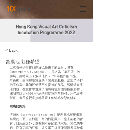
Hong Kong Visual Art Criticism
Incubation Programme 2022
< Back
窩囊地 栽種希望
上次看張子軒作品剛好也是去年的五月，也在
Contemporary by Angela Li ，是名為「集宅習」的
聯展，當時展出了多張他於 2020 年創作的作品。一
年過後，由周麗珊策展的「窩囊地栽種」展出了子軒
把工作室由元朗近郊遷至火炭後的作品。習慣繪畫生
活的他，在畫作中透露了環境轉變對他感觀的影響，
鄉城光線之別令他作品的彩度較以前飽和，用色亦更
豐富。畫風改變直接地呈現了他情感狀態的轉向。
窩囊的開始
劈頭的《see you until next time》便赤身地展現畫家
窩囊的一面。在雜亂一角的雜亂圓桌，桌上能有的都
有，日用品之外，更有剩不多的玻璃水瓶、紫色的牛
奶、沒有完喝的紅酒、還沒喝完紅酒便新添卻瀉於桌