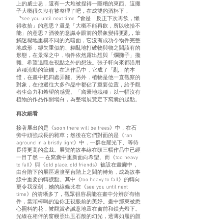
上的威士忌，還有一大堆被捏得一團糟的東西。這攤
子大概很久沒有被整理了吧，在成雙的酒杯下，
〝see you until next time〞會是「反正下次再飲，懶
得收拾」的意思？還是「大概不能再飲，所以收拾不
能」的意思？酒後的意識令眼前的景象變得更亂，筆
觸迷糊地重構不同的光暗面，它沒有成功令物件完整
地成形，卻失重似的、糊亂地打破物與物之間該有的
形態，在景深之中，物件依然露出想與「爛攤子」攙
雜、希望退隱在視點之外的想法。張子軒向來都沿用
這種流動的筆觸，在這作品中，它成了「亂」的本
體，在畫中把四處弄翻。另外，植物是他一直觀察的
對象，在他過往大多作品中都佔了重要位置，給予觀
者生命力和希望的感覺。「窩囊地栽種」以一幅沒有
植物的作品作開場白，為整場展覽定下窩囊的起點。
再次細看
接著展出的是《soon there will be trees》中，在石
旁中頑強成長的雜草；然後在它們對面的是《ran
aground in a bristly light》中，一群在耀光下、等待
長得更高的盆栽。展覽的故事線在頭三幅作品中已經
一目了然 — 在窩囊中重新面向希望。而《too heavy
to fall》與《old place, old friends》被設在畫廊中，
由台階下的展區過渡至台階上之間的轉角，成為故事
線中重要的轉捩點。其中《too heavy to fall》的轉向
更令我深刻，她的線條比在《see you until next
time》的清晰多了，觀眾很容易能在畫中分辨所有物
件，當頭棒喝的迫你正視眼前的美好。畫中那束被悉
心照料的花，被觀賞者誠意地置在窗前和鎂光燈下。
光線在相伴的窗幔照出玉石般的幻光，透薄如履的顏