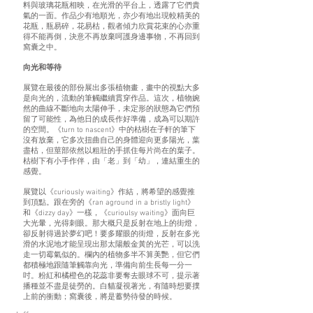
料與玻璃花瓶相映，在光滑的平台上，透露了它們貴
氣的一面。作品少有地順光，亦少有地出現較精美的
花瓶，瓶易碎，花易枯，觀者傾力欣賞花束的心亦重
得不能再倒，決意不再放棄呵護身邊事物，不再回到
窩囊之中。
向光和等待
展覽在最後的部份展出多張植物畫，畫中的視點大多
是向光的，流動的筆觸繼續貫穿作品。這次，植物婉
然的曲線不斷地向太陽伸手，未定形的狀態為它們預
留了可能性，為他日的成長作好準備，成為可以期許
的空間。《turn to nascent》中的枯樹在子軒的筆下
沒有放棄，它多次扭曲自己的身體迎向更多陽光，葉
盡枯，但莖部依然以粗壯的手抓住每片尚在的葉子。
枯樹下有小手作伴，由「老」到「幼」，連結重生的
感覺。
展覽以《curiously waiting》作結，將希望的感覺推
到頂點。跟在旁的《ran aground in a bristly light》
和《dizzy day》一樣，《curioulsy waiting》面向巨
大光暈，光得刺眼。那大概只是反射在地上的街燈，
卻反射得過於夢幻吧！要多耀眼的街燈，反射在多光
滑的水泥地才能呈現出那太陽般金黃的光芒，可以洗
走一切霉氣似的。欄內的植物多半不算美艷，但它們
都積極地跟隨筆觸靠向光，準備向前生長每一分一
吋。粉紅和橘橙色的花蕊非要奪去眼球不可，提示著
播種並不盡是徒勞的。白貓凝視著光，有隨時想要撲
上前的衝動；窩囊後，將是蓄勢待發的時候。