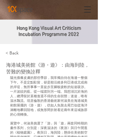
Hong Kong Visual Art Criticism
Incubation Programme 2022
< Back
海港城美術館《游・遊》：由海到陸，
苦難的變換詮釋
陽光搔癢皮膚的那些季節，我常獨自待在海邊一整個
下午。不是定點駐留，卻是順沿維多利亞港或北或南
的岸堤，無所事事一直徒步至腳板疲軟的短途跋涉。
一片波紋的藍。從一端渡到另一端。我想溺沉於海的
人，總滯留於某種進退不得的生命狀態；迷途，唯有
泅水飄流。現居倫敦的香港藝術家何淑美在海港城美
術館展擺的《游・遊》，彷如人魚脫去尾巴似從海洋
淋離地攀回陸地，或無形間折射着近兩年來這城族群
的心境轉換。
展覽中，何淑美挑選了「游」與「遊」兩套同時期的
畫作系列，分別是：深夜泅泳的《夜游》與日午閒逛
的《植物庭園》。夜與日，海與陸；懸掛在美術館空