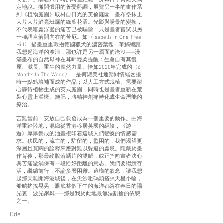
句號。」隔着八小時的時差距離，屏幕內，何淑美篤
定地說。撇開慣用的蒼憂藍調，展覽另一半的畫作系
列《植物庭園》取材自日光的英倫庭園，畫布塗抹上
大片大片鮮亮班爛的綠葉花叢。光影與場景的變換，
不代表暗處浮盪的痛苦已被驅除，只是畫者嘗試以另
一種語言解開內在的苦厄。如〈Isabella In One Tree
Hill〉 描畫重重環抱德國獵犬的濃密葉塊，筆觸總讓
我想起海洋的波浪，那也許是另一層面的淹沒——漫
滿畫布的自然母神在耳畔輕柔提醒：生命自有其復
原、滋長、重生的龐然力量。恰如2020年完成的〈6
Months In The Wood〉，是何淑美社運期間情緒困擾
時一點點填補而成的作品；以人工方式栽植、需要耐
心靜待植物生成的英式庭園，同時也是畫者重新在荒
裂心靈上灌概、施肥，將精神創痛轉化成生命潛能的
療治。
苦難當前，安放自己愈發成為一個重要的動作。由海
洋重踏陸地，混織從香港移居英國的經驗，《游・
遊》厚厚疊成的油畫複印着這城人們變換的情感需
求。移民的，流亡的，駐留的，監困的，我們渴望更
深層且寛闊的詮釋來應對難以躲避的處境。隱藏於畫
作背後，那最終脫落鱗片的雙腿，或正指向畫者決心
與苦痛漩渦保有一段恰好距離的意志。我們要繼續存
活，繼續前行，不論多麼困難。這樣的欲念，讓我想
起那天離開海港城後，在尖沙咀碼頭搭乘天星小輪，
船艙搖搖晃晃，眼底整個下午的海洋都浴在春日的陽
光裏，波光粼粼——那是我於此地最無法割捨的依戀
之一。
Ode