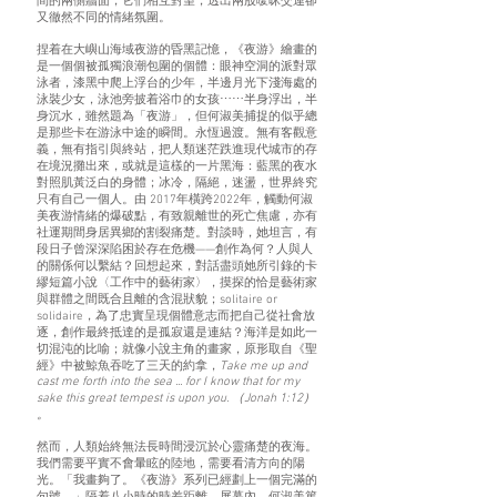
間的兩側牆面，它們相互對望，透出兩股噯昧交連卻
又徹然不同的情緒氛圍。
捏着在大嶼山海域夜游的昏黑記憶，《夜游》繪畫的
是一個個被孤獨浪潮包圍的個體：眼神空洞的派對眾
泳者，漆黑中爬上浮台的少年，半邊月光下淺海處的
泳裝少女，泳池旁披着浴巾的女孩⋯⋯半身浮出，半
身沉水，雖然題為「夜游」，但何淑美捕捉的似乎總
是那些卡在游泳中途的瞬間。永恆過渡。無有客觀意
義，無有指引與終站，把人類迷茫跌進現代城市的存
在境況攤出來，或就是這樣的一片黑海：藍黑的夜水
對照肌黃泛白的身體；冰冷，隔絕，迷盪，世界終究
只有自己一個人。由 2017年橫跨2022年，觸動何淑
美夜游情緒的爆破點，有致親離世的死亡焦慮，亦有
社運期間身居異鄉的割裂痛楚。對談時，她坦言，有
段日子曾深深陷困於存在危機——創作為何？人與人
的關係何以繫結？回想起來，對話盡頭她所引錄的卡
繆短篇小說〈工作中的藝術家〉，摸探的恰是藝術家
與群體之間既合且離的含混狀貌；solitaire or
solidaire，為了忠實呈現個體意志而把自己從社會放
逐，創作最終抵達的是孤寂還是連結？海洋是如此一
切混沌的比喻；就像小說主角的畫家，原形取自《聖
經》中被鯨魚吞吃了三天的約拿，
Take me up and
cast me forth into the sea ... for I know that for my
sake this great tempest is upon you. （Jonah 1:12）
。
然而，人類始終無法長時間浸沉於心靈痛楚的夜海。
我們需要平實不會暈眩的陸地，需要看清方向的陽
光。「我畫夠了。《夜游》系列已經劃上一個完滿的