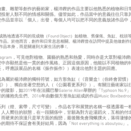
繪畫、雕塑等創作的藝術家，楊沛鏗的作品主要以他熟悉的植物和日
們投射人類不同的情感和關係。儘管如此，作品當中的意義往往只靠
使作品並非以「個人」出發，每個人均可以把不同的意義放諸作品中
熟地透過不同的現成物（Found Object）如植物、舊傢俬、魚缸、枕
作品。於他而言，創作和日常息息相關。楊沛鏗曾在訪問中提及他做創作
作品本身，而是關連到大家生活的事
1
。
stagram，可見他對植物、園藝的熟悉和熱愛，同時亦是大眾對楊沛
覽中亦顯然是他一貫的創作風格。正因這個原因，他能以不同植物的
長，呼應該展品的名稱《振作振作》）表達出他對主題的回應。
成為屬於楊沛鏗的獨特符號，如方形魚缸（《音樂盒1（你終會習慣）
列》）、獨自坐著空想的人（《公園看更系列》）。有關注藝術家以
影，如2019年在法國巴黎Galerie Allen舉辦的「Typhoon No
擁抱先生們、2016年由數個方形魚缸組成的作品Music Box(bedro
系列（燈、索帶，尺寸可變），作品名字和展覽的名稱一樣透露着一
，人人嚮往的狀態，在一段關係中，甘願為對方赴湯蹈火，互相的付
。而硬來的浪漫只是單方面的痴戀，最後難免會飛蛾撲火，落得淒慘
待不保証會有美好結局，因為「Not everything is aboutyou」