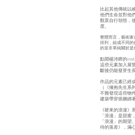
比起其他傳統以
他們生命並對他
觀眾自行領悟，
度。
整體而言，藝術家成
排列，組成不同的
的並非單純關於是
點開楊沛鏗的in
這些元素加入展
斷後仍能發芽生
作品的元素己經
（《擁抱先生系
不難發現這些物件的蹤
建築帶穿插捆綁著的
《硬來的浪漫》
「浪漫」是甜蜜
「浪漫」的期望
待的落差》，滿心的期