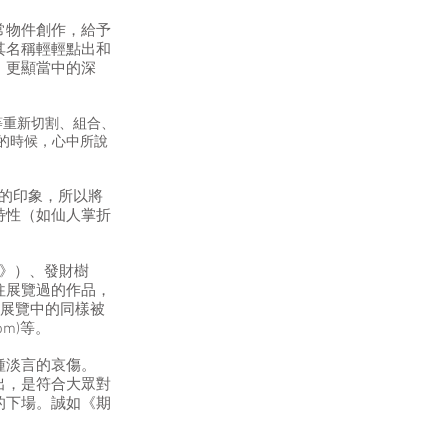
常物件創作，給予
其名稱輕輕點出和
，更顯當中的深
頭等重新切割、組合、
的時候，心中所說
鏗的印象，所以將
特性（如仙人掌折
》）、發財樹
往展覽過的作品，
.9」展覽中的同樣被
om)等。
種淡言的哀傷。
出，是符合大眾對
的下場。誠如《期
。