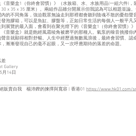
《音樂盒1（你終會習慣）》（水族箱、水、水族用品(一組六件)，
0 x 35 x 35 厘米）。兩組作品雖分開展示但我認為可以相題並
間內的不同角落，強迫觀眾無論走到那裡都會聽到陰魂不散的憂怨聲
是發泡膠箱，可以是魚缸、膠盤等，正如日常生活的每個人一般平凡
走到展覽的最入面，會看到在聚光燈下的《音樂盒1（你終會習慣）
，《音樂盒》就是飽經風霜稜角被磨平的那種人。氣泵的噪音挑撥你
的聲音就顯得相對舒暢。人生中經歷過無數風浪後，最終會習慣、認
你，漸漸發現自己的毫不起眼，又一次呼應期待的落差的命題。
落差
 Gallery
 5月14日
_________________________________
l】拒絕販賣自我 楊沛鏗的揀擇與寬容 | 香港01
https://www.hk01.com/sn