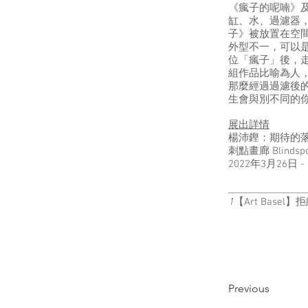
《瘋子的呢喃》及
缸、水、過濾器，3
子》被放置在空
外型不一，可以
位「瘋子」後，
組作品比喻為人
那麼經過過濾後
生會與別不同的
展出詳情
楊沛鏗：期待的
刺點畫廊 Blindspot
2022年3月26日 -
________________
1
【Art Base
Previous