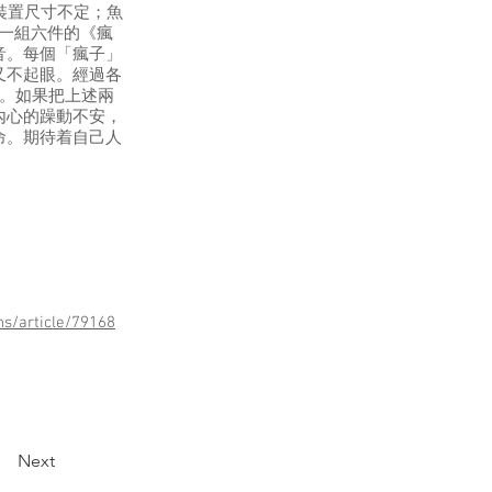
裝置尺寸不定；魚
論。一組六件的《瘋
音。每個「瘋子」
又不起眼。經過各
》。如果把上述兩
內心的躁動不安，
命。期待着自己人
s/article/79168
Next