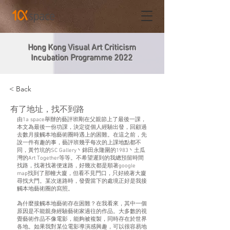
Hong Kong Visual Art Criticism
Incubation Programme 2022
< Back
有了地址，找不到路
由1a space舉辦的藝評班剛在⽗親節上了最後⼀課，
本⽂為最後⼀份功課，決定從個⼈經驗出發，回顧過
去數⽉接觸本地藝術圈時遇上的困難。在這之前，先
說⼀件有趣的事，藝評班幾乎每次的上課地點都不
同，⿈⽵坑的SC Gallery⼂錦⽥永隆圍的1983⼂⼟瓜
灣的Art Together等等。不希望遲到的我總預留時間
找路，找著找著便迷路，好幾次都是順著google
map找到了那幢⼤廈，但看不⾒⾨⼝，只好繞著⼤廈
尋找⼤⾨。某次迷路時，發覺當下的處境正好是我接
觸本地藝術圈的寫照。
為什麼接觸本地藝術存在困難？在我看來，其中⼀個
原因是不能親⾝經驗藝術家過往的作品。⼤多數的視
覺藝術作品不像電影，能夠被複製，同時存在於世界
各地。如果我對某位電影導演感興趣，可以很容易地