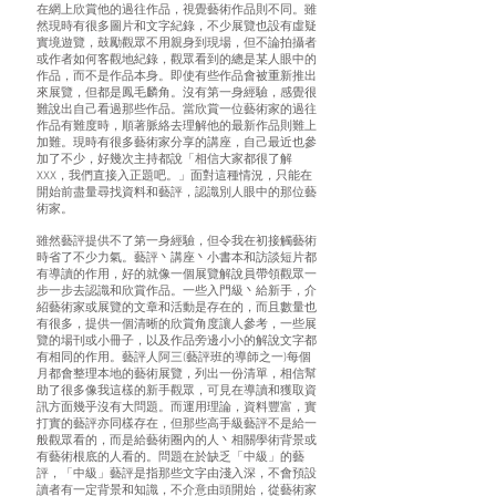
在網上欣賞他的過往作品，視覺藝術作品則不同。雖
然現時有很多圖⽚和⽂字紀錄，不少展覽也設有虛疑
實境遊覽，⿎勵觀眾不⽤親⾝到現場，但不論拍攝者
或作者如何客觀地紀錄，觀眾看到的總是某⼈眼中的
作品，⽽不是作品本⾝。即使有些作品會被重新推出
來展覽，但都是鳳⽑麟⾓。沒有第⼀⾝經驗，感覺很
難說出⾃⼰看過那些作品。當欣賞⼀位藝術家的過往
作品有難度時，順著脈絡去理解他的最新作品則難上
加難。現時有很多藝術家分享的講座，⾃⼰最近也參
加了不少，好幾次主持都說「相信⼤家都很了解
XXX，我們直接入正題吧。」⾯對這種情況，只能在
開始前盡量尋找資料和藝評，認識別⼈眼中的那位藝
術家。
雖然藝評提供不了第⼀⾝經驗，但令我在初接觸藝術
時省了不少⼒氣。藝評⼂講座⼂⼩書本和訪談短⽚都
有導讀的作⽤，好的就像⼀個展覽解說員帶領觀眾⼀
步⼀步去認識和欣賞作品。⼀些入⾨級⼂給新⼿，介
紹藝術家或展覽的⽂章和活動是存在的，⽽且數量也
有很多，提供⼀個清晰的欣賞⾓度讓⼈參考，⼀些展
覽的場刊或⼩冊⼦，以及作品旁邊⼩⼩的解說⽂字都
有相同的作⽤。藝評⼈阿三(藝評班的導師之⼀)每個
⽉都會整理本地的藝術展覽，列出⼀份清單，相信幫
助了很多像我這樣的新⼿觀眾，可⾒在導讀和獲取資
訊⽅⾯幾乎沒有⼤問題。⽽運⽤理論，資料豐富，實
打實的藝評亦同樣存在，但那些⾼⼿級藝評不是給⼀
般觀眾看的，⽽是給藝術圈內的⼈⼂相關學術背景或
有藝術根底的⼈看的。問題在於缺乏「中級」的藝
評，「中級」藝評是指那些⽂字由淺入深，不會預設
讀者有⼀定背景和知識，不介意由頭開始，從藝術家