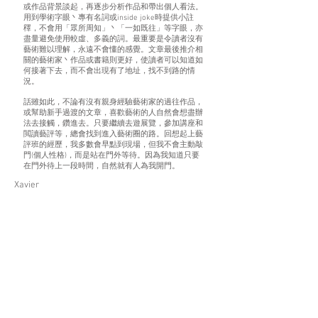
或作品背景談起，再逐步分析作品和帶出個⼈看法。
⽤到學術字眼⼂專有名詞或inside joke時提供⼩註
䆁，不會⽤「眾所周知」⼂「⼀如既往」等字眼，亦
盡量避免使⽤較虛、多義的詞。最重要是令讀者沒有
藝術難以理解，永遠不會懂的感覺。⽂章最後推介相
關的藝術家⼂作品或書籍則更好，使讀者可以知道如
何接著下去，⽽不會出現有了地址，找不到路的情
況。
話雖如此，不論有沒有親⾝經驗藝術家的過往作品，
或幫助新⼿過渡的⽂章，喜歡藝術的⼈⾃然會想盡辦
法去接觸，鑽進去。只要繼續去遊展覽，參加講座和
閲讀藝評等，總會找到進入藝術圈的路。回想起上藝
評班的經歷，我多數會早點到現場，但我不會主動敲
⾨(個⼈性格)，⽽是站在⾨外等待。因為我知道只要
在⾨外待上⼀段時間，⾃然就有⼈為我開⾨。
Xavier
Previous
Next
JOIN US