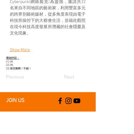
Cyberpunk(網絡龐克)為靈感，邀請共22
名來自不同地區的藝術家，利用豐富多元
的跨界別藝術媒材，從多角度表現由電子
科技所操控下的大都會生活，並籍此觀照
在現今科技高度發展所潛藏的社會隱憂及
文化現象。
Show More
導師評語：​
[1] OK
[2] OK
[3] 很完整啊！不錯！
Previous
Next
JOIN US