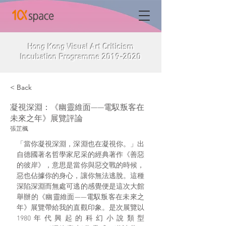
Hong Kong Visual Art Criticism
Incubation Programme
2019-2020
< Back
凝視深淵：《幽靈維面——電馭叛客在
未來之年》展覽評論
張芷楓
「當你凝視深淵，深淵也在凝視你。」出
自德國著名哲學家尼采的經典著作《善惡
的彼岸》，意思是當你與惡交戰的時候，
惡也佔據你的身心，讓你無法逃脫。這種
深陷深淵而無處可逃的感覺便是這次大館
舉辦的《幽靈維面——電馭叛客在未來之
年》展覽帶給我的直觀印象。是次展覽以
1980年代興起的科幻小說類型