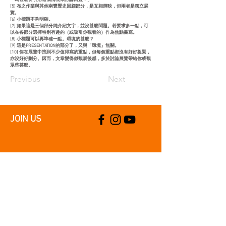
[5] 布之作業與其他南豐歷史回顧部分，是互相輝映，但兩者是獨立展
覽。
[6] 小標題不夠明確。
[7] 如果這是三個部分純介紹文字，並沒甚麼問題。若要求多一點，可
以在各部分選擇特別有趣的（或吸引你觀看的）作為焦點書寫。
[8] 小標題可以再準確一點。環境的甚麼？
[9] 這是PRESENTATION的部分了，又與「環境」無關。
[10] 你在展覽中找到不少值得寫的重點，但每個重點都沒有好好捉緊，
亦沒好好劃分。因而，文章變得似觀展後感，多於討論展覽帶給你或觀
眾些甚麼。
Previous
Next
JOIN US
SUPPORT US
CONTACT US
T:
+852 2529 0087