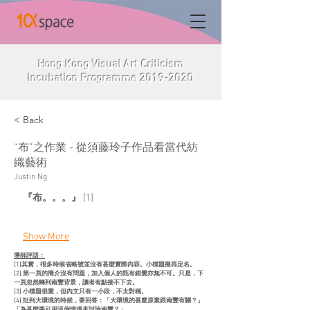
Hong Kong Visual Art Criticism
Incubation Programme
2019-2020
< Back
“布”之作業 - 從須藤玲⼦作品看當代紡
織藝術
Justin Ng
『布。。。』
 [1]
Show More
導師評語：​
[1]其實，很多時候省略號並沒有甚麼實際內容。小標題擬再定名。
[2] 第一頁的簡介沒有問題，加入個人的既有錯覺亦無不可。只是，下
一頁忽然轉到南豐背景，讀者有點接不下去。
[3] 小標題很重，但內文只有一小段，不太對稱。
[4] 扯到大環境的時候，要回答：「大環境的甚麼原素跟南豐有關？」
「為甚麼要引用這個情境來討論南豐？」