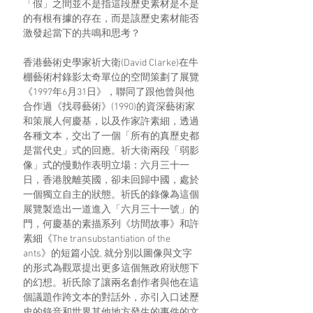
「假」之間並不是指這段歷史素材是不是
的有根有據的存在，而是該歷史素材能否
激發起當下的共鳴和思考？
香港藝術史學家祈大衛(David Clarke)在牛
棚藝術村錄影太奇單位的空間策劃了展覽
《1997年6月31日》，聯同了跟他曾與他
合作過《找尋藝術》(1990)的資深藝術家
和策展人何慶基，以及作家許素細，透過
各種文本，交出了一個「所有的真歷史都
是當代史」式的回應。祈大衛兩段「弱影
像」式的慢動作表明立場：六月三十一
日，香港脫離英國，卻未回歸中國，處於
一個獨立自主的狀態。祈氏的錄像為這個
展覽製造出一道進入「六月三十一號」的
門，何慶基的素描系列《坊間故事》和許
素細《The transubstantiation of the 
ants》的短篇小說, 就分別以圖像與文字
的形式為觀眾提出更多這個無政府狀態下
的幻想。祈氏除了讓兩名創作者與他在這
個議題作跨文本的對話外，亦引入口述歷
史的錄音和世界其他地方發生的事件的文