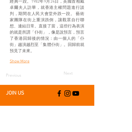
經典一跤。1982年9月24日，英國首相戴
卓爾夫人訪華，就香港主權問題進行談
判，期間在人民大會堂外跌一跤。 藝術
家團隊在街上重演跌倒，讓觀眾自行聯
想、連結日常。直接了當，這些行為表演
的就是所謂「仆街」，像是說預言，預言
了香港回歸後的情況：由一個人的「仆
街」越演越烈至「集體仆街」。回歸前就
預見了未來。
Show More
Next
Previous
JOIN US