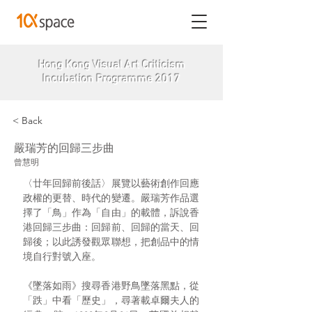
Hong Kong Visual Art Criticism
Incubation Programme 2017
< Back
嚴瑞芳的回歸三步曲
曾慧明
〈廿年回歸前後話〉展覽以藝術創作回應
政權的更替、時代的變遷。嚴瑞芳作品選
擇了「鳥」作為「自由」的載體，訴說香
港回歸三步曲：回歸前、回歸的當天、回
歸後；以此誘發觀眾聯想，把創品中的情
境自行對號入座。
《墜落如雨》搜尋香港野鳥墜落黑點，從
「跌」中看「歷史」，尋著載卓爾夫人的