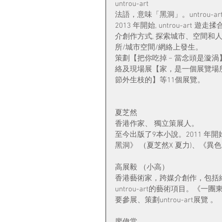
untrou-art
法語，意味「黑洞」。untrou-
2013 年開始, untrou-ar
介創作方式, 探索城市、空間和人
所/城市空間/網絡上發生。
策劃【把你吃掉﹣當念頭是漩渦】、
絡及現場展【家，是一個展覽場
節外生枝的】等11個展覽。
夏芝然
香港作家、 獨立策展人。
至今出版了9本小說。2011 
黑洞》 （夏芝然X 夏力)、《異
高展毅 （小高）
香港藝術家，跨媒介創作，包括繪畫
untrou-art的藝術項目。
要參展、策劃untrou-art展覽 。
廖偉棠