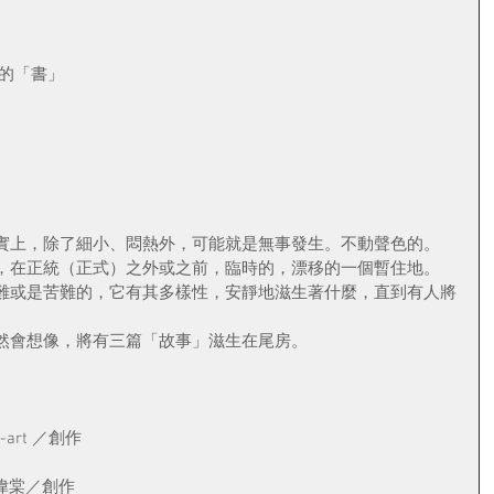
形的「書」
實上，除了細小、悶熱外，可能就是無事發生。不動聲色的。
，在正統（正式）之外或之前，臨時的，漂移的一個暫住地。
難或是苦難的，它有其多樣性，安靜地滋生著什麼，直到有人將
然會想像，將有三篇「故事」滋生在尾房。
art ／創作
t 廖偉棠／創作