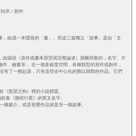
陳拍岸／創作
故事」組成一本隱形的「書」。而這三篇獨立「故事」是由「文
品，由源頭（原作或書本原型或完整論述）脫離而散的，名字、片
物件、繪畫等， 在一個多維度空間，各種類型的寫作或創作，
 沒有了一種起源，只有這些去中心化的難以歸類的作品。它們
生於《慾望之狗》裡的小說標題。
anet，攝影集《微暗行星》的英文名字。
的一種媒介。或是視覺作品就是另一個故事。