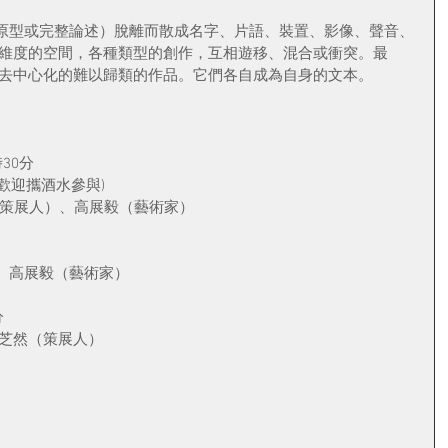
原型或完整論述）脫離而散成名字、片語、裝置、影像、聲音、
多維度的空間，各種類型的創作，互相遊移、混合或衝突。最
些去中心化的難以歸類的作品。它們各自成為自身的文本。
時30分
 (歡迎攜酒水參與)
夏芝然（策展人）、高展毅（藝術家）
、高展毅（藝術家）
分
夏芝然（策展人）