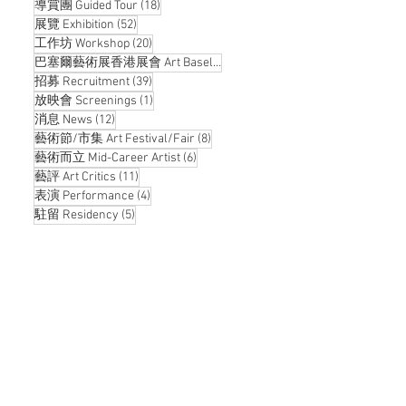
18 posts
導賞團 Guided Tour
(18)
52 posts
展覽 Exhibition
(52)
20 posts
工作坊 Workshop
(20)
14 posts
巴塞爾藝術展香港展會 Art Basel Hong Kong
(14)
39 posts
招募 Recruitment
(39)
1 post
放映會 Screenings
(1)
12 posts
消息 News
(12)
8 posts
藝術節/市集 Art Festival/Fair
(8)
6 posts
藝術而立 Mid-Career Artist
(6)
11 posts
藝評 Art Critics
(11)
4 posts
表演 Performance
(4)
5 posts
駐留 Residency
(5)