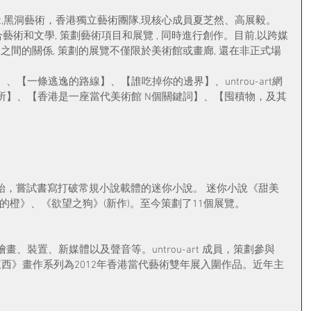
art,黑洞藝術，香港獨立藝術團隊,現核心成員夏芝然、高展毅。 
t 遊走揉合藝術和文學, 策劃藝術項目和展覽 , 同時進行創作。目前,以跨媒
之間的關係, 策劃的展覽不僅限於美術館或畫廊, 還在非正式場
【一條逃逸的路線】、【誰吃掉你的邊界】、untrou-art網
所】、【香港是一座當代美術館 N個關鍵詞】、【囤積物，及其
年開始，嘗試書寫打破常規小說載體的迷你小說。 迷你小說《甜美
色的橙》、《欲望之狗》(新作)。至今策劃了11個展覽。
、裝置、新媒體以及聲音等。untrou-art 成員，策劃參與
《一團東西》畫作系列為2012年香港當代藝術雙年展入圍作品。近年主