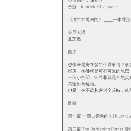
策展助理：陳嘉欣
合辦：kubrick 和1a space
《滋生在尾房的》 ╴╴一本隱
策展人語
夏芝然
自序
想像著尾房在發生什麼事情？事
尾房，彷彿就是可有可無的尾巴
一個小空間，它並非就是全然災
其密封為罐頭。
但是，在不欲其密封全暗時，依
目錄
第一篇 一個古銅色的午睡 untrou-
第二篇 The Darkening Plane