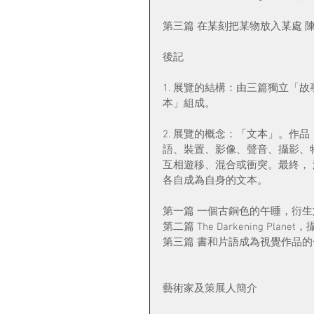
第三篇 在某刻把某物放入某處 
後記
1. 展覽的結構：由三篇獨立「
本」組成。
2. 展覽的概念：「文本」。作
語、裝置、影像、聲音、攝影、
互相遊移、混合或衝突。最終，
各自成為自身的文本。
第一篇 一個古銅色的午睡，衍
第二篇 The Darkening Pl
第三篇 書和片語成為視覺作品
藝術家及策展人簡介