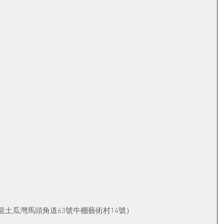
龍土瓜灣馬頭角道63號牛棚藝術村14號）