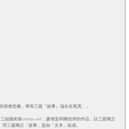
，依然會想像，將有三篇『故事』滋生在尾房。」
展出三組藝術家untrou-art，廖偉棠和陳拍岸的作品，以三篇獨立
。而三篇獨立「故事」是由「文本」組成。