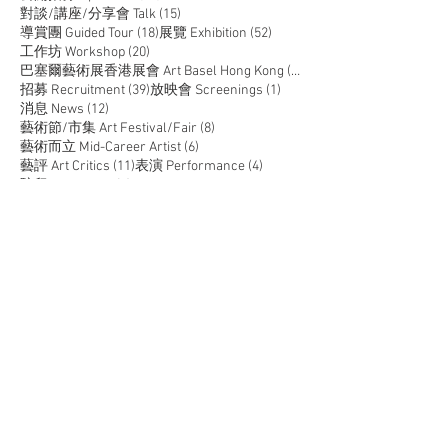
15 posts
對談/講座/分享會 Talk
(15)
18 posts
52 posts
導賞團 Guided Tour
(18)
展覽 Exhibition
(52)
20 posts
工作坊 Workshop
(20)
14 posts
巴塞爾藝術展香港展會 Art Basel Hong Kong
(14)
39 posts
1 post
招募 Recruitment
(39)
放映會 Screenings
(1)
12 posts
消息 News
(12)
8 posts
藝術節/市集 Art Festival/Fair
(8)
6 posts
藝術而立 Mid-Career Artist
(6)
11 posts
4 posts
藝評 Art Critics
(11)
表演 Performance
(4)
5 posts
駐留 Residency
(5)
JOIN US
SUPPORT US
CONTACT US