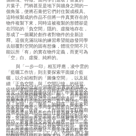
個區塊、特徵。當同學們選取了喜愛的一
片葉子、門柄甚至是地下與牆身之間的一
個角落，便將石膏把它們封住製成模具。
這時候製成的作品不但將一件真實存在的
物件複製下來，同時這被複製的形體卻是
在凹陷的「負空間」隱約、虛擬地存在，
形成了一個屬於創作者對物件的全新詮
釋。這個充滿玩味的練習希望能啟發同學
去顛覆對空間的固有想像，體現空間不只
能以所「有」的實在物件定義，而更可為
「空」白、虛擬、純粹的。
與「一步一印」相互呼應，凌中雲的
「藍曬工作坊」則主要探索平面媒介藍
曬，以介紹相對的「圖像空間」，以及延
續「正負空間」與「空間記憶」的研習。
但或許比起一同製作出實質的成果，
疫情的來臨雖使學生與藝術家的創作與交
是次《學校與藝團伙伴計劃》中更重要的
流空間由學校轉為家中、網上，但亦無阻
是藝術家與學生們共同體驗的過程。相對
同學們進行空間的探索。在工作坊中，藝
於「老師」與「學生」的關係，藝術家和
術家籍此機會引導同學們觀察自己的家，
同學更像「伙伴」。工作坊與日常駐校期
這個似是最為熟悉也往往最為麻木的環
間，岑愷怡、凌中雲除了教授藝術創作的
境，並讓同學在家中搜尋一張被遺忘但又
技巧，更會重視交流個人經歷、想法、生
顯眼的影像或物件作為藍曬的題材。當開
活，而這正正與創作是密不可分的。希望
始創作藍曬用的膠片，同學便會由觀察空
計劃的最終回——《正 | 在 | 空間》網上展