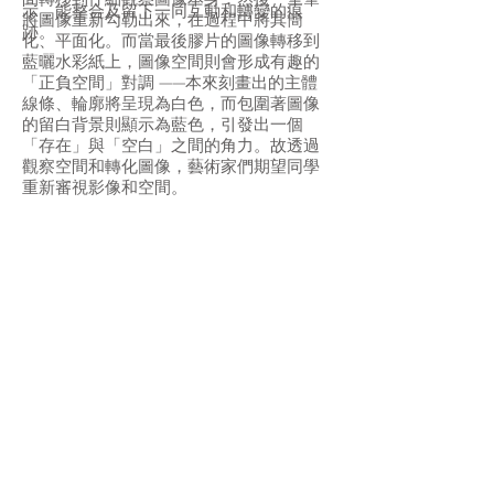
間轉移到仔細觀察圖像本身，然後一筆筆
示，能整合及留下一同互動和轉變的痕
將圖像重新勾勒出來，在過程中將其簡
跡。
化、平面化。而當最後膠片的圖像轉移到
藍曬水彩紙上，圖像空間則會形成有趣的
「正負空間」對調 ——本來刻畫出的主體
線條、輪廓將呈現為白色，而包圍著圖像
的留白背景則顯示為藍色，引發出一個
「存在」與「空白」之間的角力。故透過
觀察空間和轉化圖像，藝術家們期望同學
重新審視影像和空間。