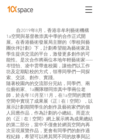
自2019年8月，香港非牟利藝術機構
1a空間與基督教崇真中學的合作正式開
展。在香港藝術發展局主辦的《學校與藝
團伙伴計劃》下，計劃希望能為藝術家及
學生提供交流的平台，激發更多創作的可
能性。是次合作將兩位本地年輕藝術家——
岑愷怡、凌中雲帶進校園，讓他們以工作
坊及定期駐校的方式，領導同學們一同探
索、交談、創作、實踐。
隨著校園內的交流部分完結，同學們、兩
位藝術家、1a團隊聯同崇真中學兩位老
師，於去年10月至11月，在1a空間的實體
空間中實現了成果展《正 | 在 | 空間》，以
展示計劃期間學生的創作及藝術家們的個
人回應作品，作為計劃的小總結。而是次
的《正 | 在 | 空間》網上展示將為成果總結
的第二部分，當中不僅會於網頁空間內再
次呈現展覽作品，更會有同學們的創作過
程紀錄，希望可以將其間不同的故事與記