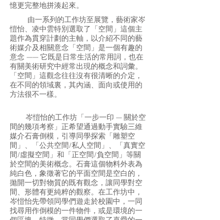
憶更完整地拼湊起來。
由一系列的工作坊至展覽，藝術家岑
愷怡、凌中雲特別選取了「空間」這個主
題作為貫穿計劃的主軸，以介紹不同的藝
術媒介及相關意念「空間」是一個有趣的
意念 —— 它既是日常生活的常用詞，也在
有關美術研究中經常出現的概念和詞彙。
「空間」這觀念往往沒有很清晰的介定，
在不同的領域裏，其內涵、面向或使用的
方法很不一樣。
岑愷怡的工作坊「一步一印 — 關於空
間的幾項考察」正希望通過動手實驗三維
媒介石膏倒模，引導同學探索「雕塑空
間」、「公共空間/私人空間」、「真實空
間/虛擬空間」和「正空間/負空間」等關
於空間的美術概念。石膏這個物料外表為
純白色，象徵著它的平面空間是空白的，
拋開一切對物質的既有觀念，讓同學對空
間、形體有更純粹的觀察。在工作坊中，
岑愷怡先帶領同學們遊走於校園中，一同
找尋用作倒模的一件物件，或是環境的一